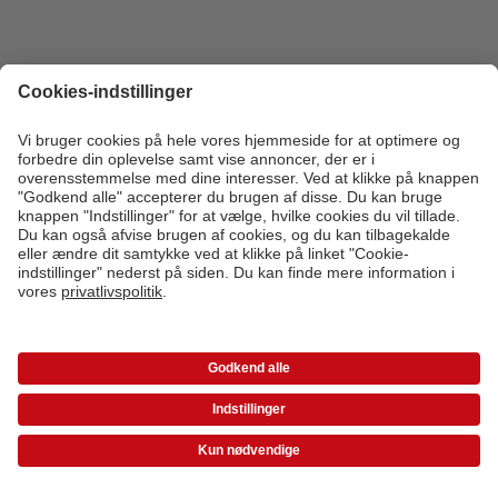
* Værdikoder gælder ikke Ekspresfotos, gavekort samt fragt og startpris.
Medlemsbonus glæder ikke ekspresfotos.