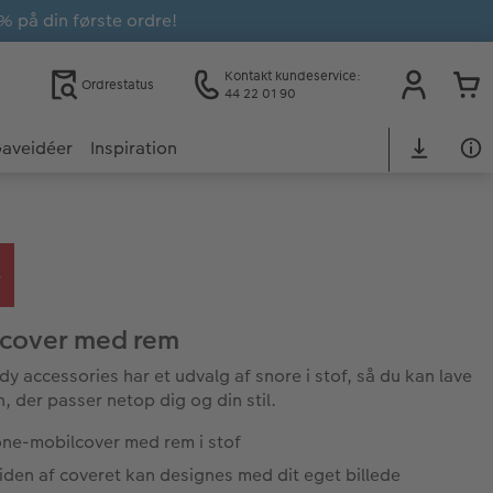
% på din første ordre!
Kontakt kundeservice:
Ordrestatus
44 22 01 90
aveidéer
Inspiration
cover med rem
dy accessories har et udvalg af snore i stof, så du kan lave
n, der passer netop dig og din stil.
one-mobilcover med rem i stof
den af coveret kan designes med dit eget billede