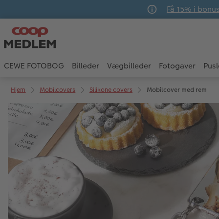
Få 15% i bonu
CEWE FOTOBOG
Billeder
Vægbilleder
Fotogaver
Pusl
Hjem
Mobilcovers
Silikone covers
Mobilcover med rem