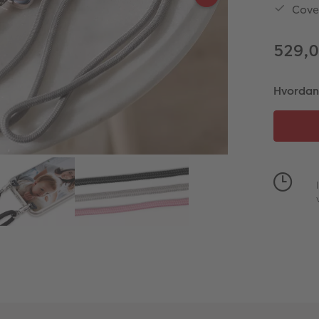
Cover
529,0
Hvordan v