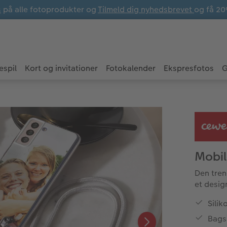
s
på alle fotoprodukter og
Tilmeld dig nyhedsbrevet
og få 20
espil
Kort og invitationer
Fotokalender
Ekspresfotos
G
Mobil
Den tren
et desig
Silik
Bagsi