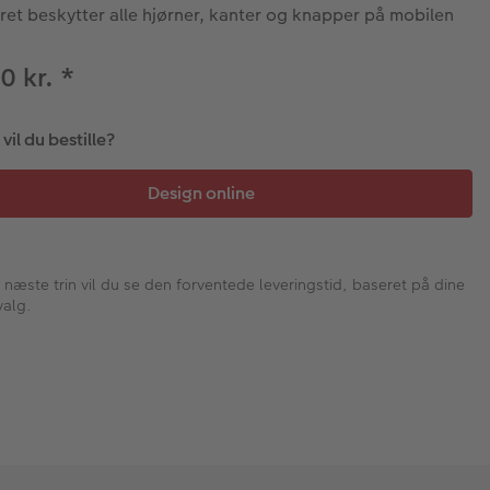
et beskytter alle hjørner, kanter og knapper på mobilen
0 kr.
*
il du bestille?
I næste trin vil du se den forventede leveringstid, baseret på dine
valg.