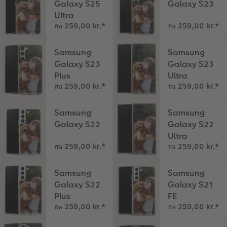
Galaxy S25
Galaxy S23
Ultra
Fotopanel
Inspiration til bryllup
259,00 kr.
*
259,00 kr.
*
fra
fra
Velkomstskilt
Samsung
Samsung
Galaxy S23
Galaxy S23
Talcollage
Plus
Ultra
259,00 kr.
*
259,00 kr.
*
fra
fra
Tilbehør
Samsung
Samsung
Galaxy S22
Galaxy S22
Ultra
259,00 kr.
*
259,00 kr.
*
fra
fra
Samsung
Samsung
Galaxy S22
Galaxy S21
Plus
FE
259,00 kr.
*
259,00 kr.
*
fra
fra