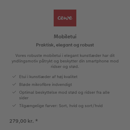
Bestillingsmuligheder
Billedboks
Billede på skumplade
Klistermærker
Dåb
Ugeplan på akrylglas
CEWE FOTOBOG Color pop
Forstørrelse på fotopapir
Billede på aluminiumsplade
Tekstiler
Design selv
Valgmuligheder
Panoramaside
Fotosæt
Galleritryk
Skole og kontor
Fotokort
Gaveindpakning
Mobiletui
Mindelomme
Fotoklistermærker
Billede på akrylglas
Fotomagneter
Foldekort
Tilbehør
Praktisk, elegant og robust
Vores robuste mobiletui i elegant kunstlæder har dit
Tilbehør
Tilbehør
Billede på træ
Art prints
Postkort
yndlingsmotiv påtrykt og beskytter din smartphone mod
ram
ridser og stød.
Fotoplakat med kort
Fyld-selv gaveæske
Kort med fotoindstik
Etui i kunstlæder af høj kvalitet
dlem
Bløde mikrofibre indvendigt
Fotoplakat med plakatliste
Mobilcovers
Bordkort
Optimal beskyttelse mod stød og ridser fra alle
sider
Fotocollage
Kæledyr
Menukort
Tilgængelige farver: Sort, hvid og sort/hvid
hexxas
CEWE Gavekort
Direkte forsendelse
279,00 kr.
*
Flerdelt vægbillede
Digitalt festkort