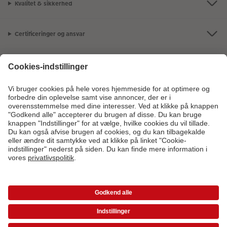
Kvalitet & sikkerhed
Certificeringer og ansvar
Kundeservice
Om os
Fotoprodukter
Andre produkter
Kontakt kundeservice:
44 22 01 90
- Man-fre: 09:00-20:00 | Søn: 14:00-
20:00 (undtagen helligdage)