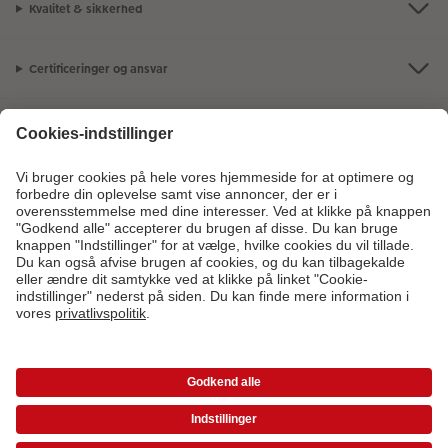
Kvalitet & sikkerhed
Certificeringer og ansvar
Kundeservice
Om os
Fotoprodukter
Andre produkter
Kontakt kundeservice:
44 22 01 90
- Man-fre: 09:00-20:00 | Søn: 14:00-
20:00 (undtagen helligdage)