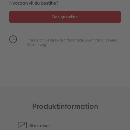
Hvordan vil du bestille?
Fotopanel
Inspiration til bryllup
Velkomstskilt
Talcollage
I næste trin vil du se den forventede leveringstid, baseret
på dine valg.
Tilbehør
Produktinformation
Størrelse: