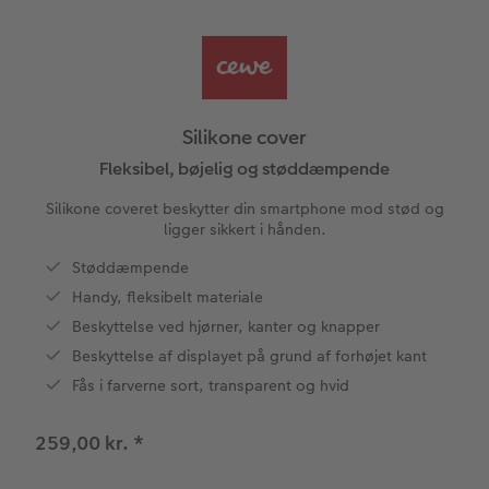
Bestillingsmuligheder
Billedboks
Billede på skumplade
Klistermærker
Dåb
Ugeplan på akrylglas
CEWE FOTOBOG Color pop
Forstørrelse på fotopapir
Billede på aluminiumsplade
Tekstiler
Design selv
Valgmuligheder
Panoramaside
Fotosæt
Galleritryk
Skole og kontor
Fotokort
Gaveindpakning
Silikone cover
Mindelomme
Fotoklistermærker
Billede på akrylglas
Fotomagneter
Foldekort
Tilbehør
Fleksibel, bøjelig og støddæmpende
Silikone coveret beskytter din smartphone mod stød og
Tilbehør
Tilbehør
Billede på træ
Art prints
Postkort
ligger sikkert i hånden.
ram
Støddæmpende
Fotoplakat med kort
Fyld-selv gaveæske
Kort med fotoindstik
dlem
Handy, fleksibelt materiale
Fotoplakat med plakatliste
Mobilcovers
Bordkort
Beskyttelse ved hjørner, kanter og knapper
Beskyttelse af displayet på grund af forhøjet kant
Fotocollage
Kæledyr
Menukort
Fås i farverne sort, transparent og hvid
hexxas
CEWE Gavekort
Direkte forsendelse
259,00 kr.
*
Flerdelt vægbillede
Digitalt festkort