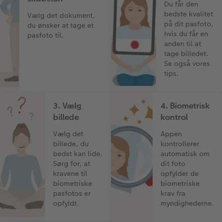
Du får den
bedste kvalitet
Vælg det dokument,
på dit pasfoto,
du ønsker at tage et
hvis du får en
pasfoto til.
anden til at
tage billedet.
Se også vores
tips.
3. Vælg
4. Biometrisk
billede
kontrol
Vælg det
Appen
billede, du
kontrollerer
bedst kan lide.
automatisk om
Sørg for, at
dit foto
kravene til
opfylder de
biometriske
biometriske
pasfotos er
krav fra
opfyldt.
myndighederne.