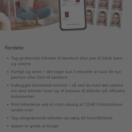
Bestillingsmuligheder
Billedboks
Billede på skumplade
Klistermærker
Dåb
Ugeplan på akrylglas
CEWE FOTOBOG Color pop
Forstørrelse på fotopapir
Billede på aluminiumsplade
Tekstiler
Design selv
Valgmuligheder
Panoramaside
Fotosæt
Galleritryk
Skole og kontor
Fotokort
Gaveindpakning
Mindelomme
Fotoklistermærker
Billede på akrylglas
Fotomagneter
Foldekort
Tilbehør
Fordele:
Tag godkendte billeder til kørekort eller pas til både børn
Tilbehør
Tilbehør
Billede på træ
Art prints
Postkort
og voksne
ram
Hurtigt og nemt – det tager kun 3 minutter at lave dit nye
Fotoplakat med kort
Fyld-selv gaveæske
Kort med fotoindstik
pasfoto eller foto til kørekort
dlem
Indbygget biometrisk kontrol – så ved du med det samme
Fotoplakat med plakatliste
Mobilcovers
Bordkort
om dine billeder lever op til kravene til billeder på officielle
dokumenter
Fotocollage
Kæledyr
Menukort
Print billederne ved et stort udvalg af CEWE Fotostationer
landet over
hexxas
CEWE Gavekort
Direkte forsendelse
Tag ubegrænsede billeder og vælg dit favoritbillede
Appen er gratis at bruge
Flerdelt vægbillede
Digitalt festkort