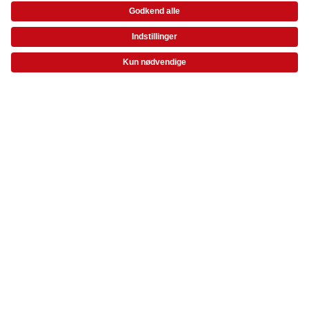
Betal med
* Værdikoder gælder ikke Ekspresfotos, gavekort samt fragt og startpris.
Levering via
Medlemsbonus glæder ikke ekspresfotos.
Kvalitet & sikkerhed
Certificeringer og ansvar
Kundeservice
Om os
Fotoprodukter