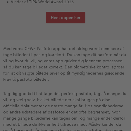
Vinder af TIPA World Award 2025
Fotopanel
Inspiration til bryllup
Hent appen her
Velkomstskilt
Talcollage
Med vores CEWE Pasfoto app har det aldrig været nemmere af
Tilbehør
tage billeder til pas og kørekort. Du kan tage dit pasfoto når du
vil og hvor du vil, og vores app guider dig igennem processen
så du kan tage billedet korrekt. Den biometriske kontrol sørger
for, at dit valgte billede lever op til myndighedernes gældende
krav til pasfoto billeder.
Tag dig god tid til at tage det perfekt pasfoto, tag så mange du
vil, og vælg selv, hvilket billede der skal bruges på dine
officielle dokumenter de næste mange år. Hos myndighederne
og andre udstedere af pasfotos er det ofte begrænset, hvor
mange gange billederne kan tages om, og mange ender derfor
med et billede de ikke er helt tilfredse med. Måske kender du
også besværet når børnene skal have nye pasfotos, der gerne