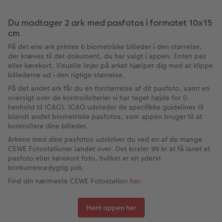
Du modtager 2 ark med pasfotos i formatet 10x15
cm
På det ene ark printes 6 biometriske billeder i den størrelse,
der kræves til det dokument, du har valgt i appen. Enten pas
eller kørekort. Visuelle linjer på arket hjælper dig med at klippe
billederne ud i den rigtige størrelse.
På det andet ark får du en forstørrelse af dit pasfoto, samt en
oversigt over de kontrolkriterier vi har taget højde for (i
henhold til ICAO). ICAO udsteder de specifikke guidelines til
blandt andet biometriske pasfotos, som appen bruger til at
kontrollere dine billeder.
Arkene med dine pasfotos udskriver du ved en af de mange
CEWE Fotostationer landet over. Det koster 99 kr at få lavet et
pasfoto eller kørekort foto, hvilket er en yderst
konkurrencedygtig pris.
Find din nærmeste CEWE Fotostation
her
.
Hent appen her