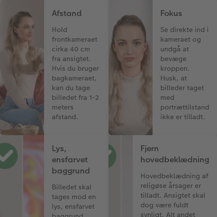
Afstand
Fokus
Hold
Se direkte ind i
frontkameraet
kameraet og
cirka 40 cm
undgå at
fra ansigtet.
bevæge
Hvis du bruger
kroppen.
bagkameraet,
Husk, at
kan du tage
billeder taget
billedet fra 1-2
med
meters
portrættilstand
afstand.
ikke er tilladt.
Lys,
Fjern
ensfarvet
hovedbeklædning
baggrund
Hovedbeklædning af
religøse årsager er
Billedet skal
tilladt. Ansigtet skal
tages mod en
dog være fuldt
lys, ensfarvet
synligt. Alt andet
baggrund.