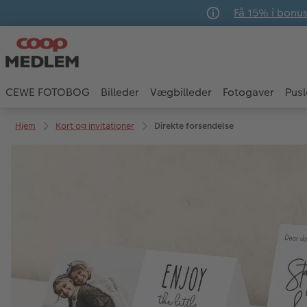
Få 15% i bonu
CEWE FOTOBOG
Billeder
Vægbilleder
Fotogaver
Pusl
Hjem
Kort og invitationer
Direkte forsendelse