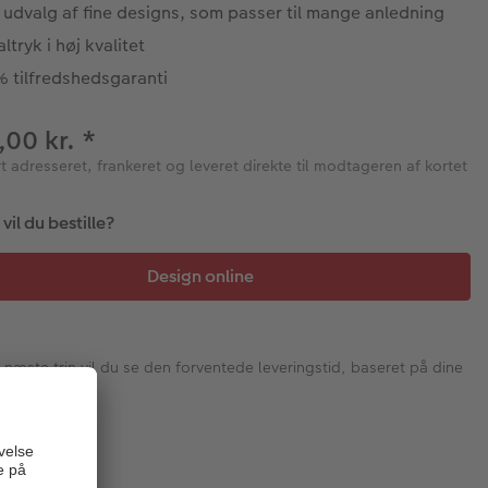
 udvalg af fine designs, som passer til mange anledning
altryk i høj kvalitet
% tilfredshedsgaranti
1,00 kr.
*
rt adresseret, frankeret og leveret direkte til modtageren af kortet
il du bestille?
I næste trin vil du se den forventede leveringstid, baseret på dine
valg.