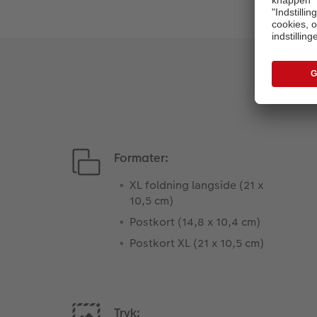
Formater:
XL foldning langside (21 x
10,5 cm)
Postkort (14,8 x 10,4 cm)
Postkort XL (21 x 10,5 cm)
Tryk: