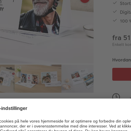
Stort
Digit
100 
fra 5
Enkelt ko
Hvordan v