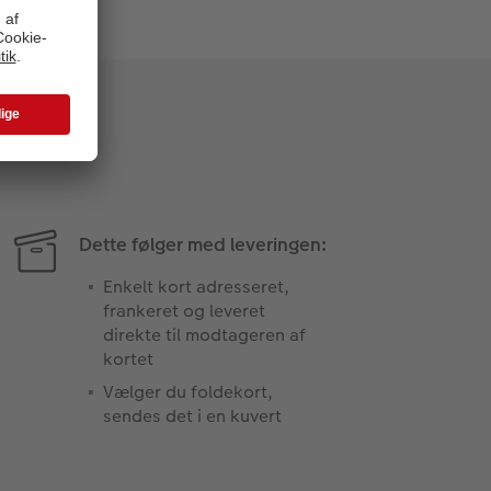
Dette følger med leveringen:
Enkelt kort adresseret,
frankeret og leveret
direkte til modtageren af
kortet
Vælger du foldekort,
sendes det i en kuvert