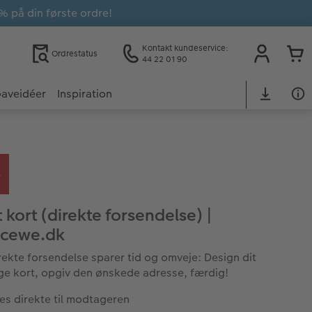
% på din første ordre!
Kontakt kundeservice:
Ordrestatus
44 22 01 90
aveidéer
Inspiration
 kort (direkte forsendelse) |
.cewe.dk
rekte forsendelse sparer tid og omveje: Design dit
ge kort, opgiv den ønskede adresse, færdig!
es direkte til modtageren