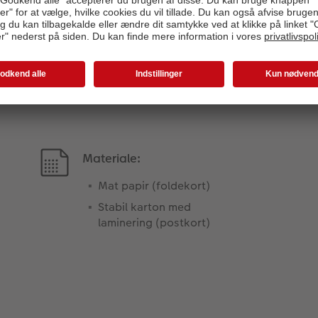
Produktinformation
Materiale:
Mat papir (foldekort)
Stabil karton med
laminering (postkort)