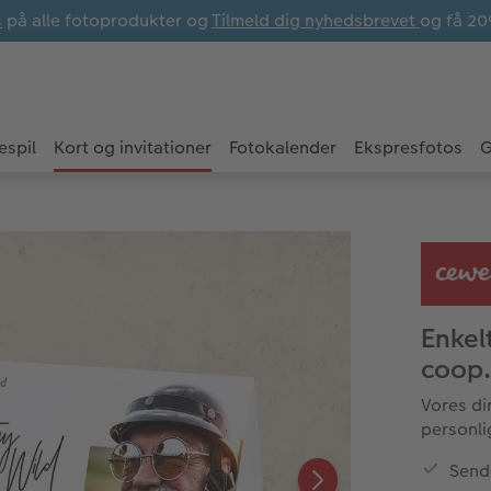
s
på alle fotoprodukter og
Tilmeld dig nyhedsbrevet
og få 20
espil
Kort og invitationer
Fotokalender
Ekspresfotos
G
Enkelt
coop
Vores di
personli
Send