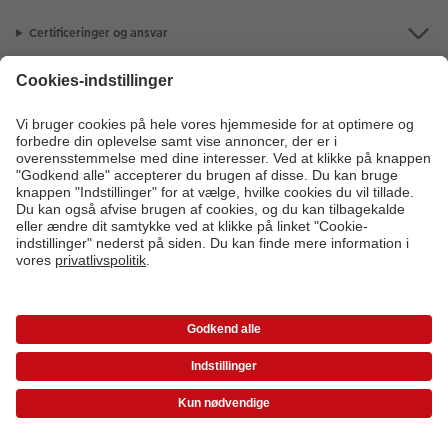
Certificeringer og ansvar
Kundeservice
Om os
Fotoprodukter
Andre produkter
Kontakt kundeservice:
44 22 01 90
- Man-fre: 09:00-20:00 | Søn: 14:00-
20:00 (undtagen helligdage)
* Værdikoder gælder ikke Ekspresfotos, gavekort samt fragt og startpris.
Medlemsbonus glæder ikke ekspresfotos.