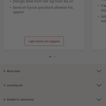
Design dine kort når og hvor du vil
Væ
Send et fysisk postkort direkte fra
la
appen
Ar
en
Læs mere om appen
Betal med
Levering via
Kvalitet & sikkerhed