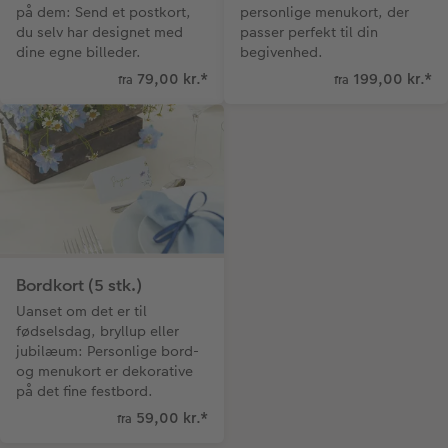
på dem: Send et postkort,
personlige menukort, der
du selv har designet med
passer perfekt til din
dine egne billeder.
begivenhed.
79,00 kr.
*
199,00 kr.
*
fra
fra
Bordkort (5 stk.)
Uanset om det er til
fødselsdag, bryllup eller
jubilæum: Personlige bord-
og menukort er dekorative
på det fine festbord.
59,00 kr.
*
fra