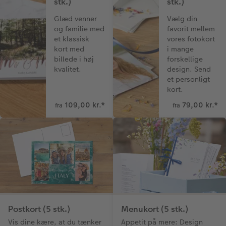
stk.)
stk.)
Glæd venner
Vælg din
og familie med
favorit mellem
et klassisk
vores fotokort
kort med
i mange
billede i høj
forskellige
kvalitet.
design. Send
et personligt
kort.
109,00 kr.
*
79,00 kr.
*
fra
fra
Postkort (5 stk.)
Menukort (5 stk.)
Vis dine kære, at du tænker
Appetit på mere: Design