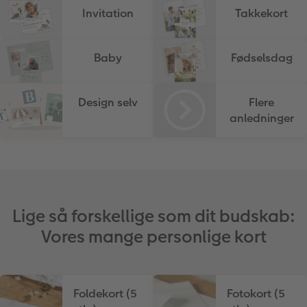
hexxas
CEWE Gavekort
Direkte forsendelse
Invitation
Takkekort
Flerdelt vægbillede
Digitalt festkort
Baby
Fødselsdag
Fotopanel
Inspiration til bryllup
Design selv
Flere
Velkomstskilt
anledninger
Talcollage
Tilbehør
Lige så forskellige som dit budskab:
Vores mange personlige kort
Foldekort (5
Fotokort (5