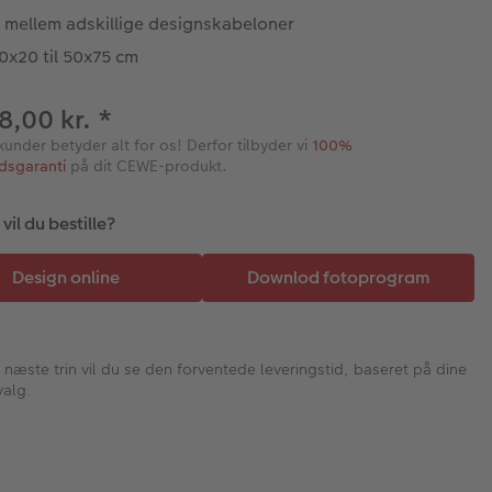
 mellem adskillige designskabeloner
0x20 til 50x75 cm
68,00 kr.
*
kunder betyder alt for os! Derfor tilbyder vi
100%
edsgaranti
på dit CEWE-produkt.
il du bestille?
I næste trin vil du se den forventede leveringstid, baseret på dine
valg.