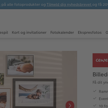
s
på alle fotoprodukter og
Tilmeld dig nyhedsbrevet
og få 20
espil
Kort og invitationer
Fotokalender
Ekspresfotos
G
Bille
Få dit y
Ramme
Even
10 fo