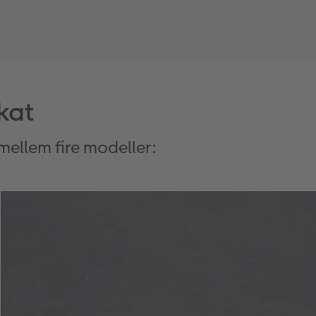
kat
ellem fire modeller: