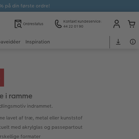
% på din første ordre!
Kontakt kundeservice:
Ordrestatus
44 22 01 90
aveidéer
Inspiration
de i ramme
ndlingsmotiv indrammet.
 lavet af træ, metal eller kunststof
tuelt med akrylglas og passepartout
rskellige formater