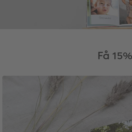
Få 15%