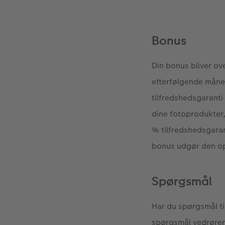
Bonus
Din bonus bliver ov
efterfølgende måne
tilfredshedsgarant
dine fotoprodukter,
% tilfredshedsgaran
bonus udgør den op
Spørgsmål
Har du spørgsmål ti
spørgsmål vedrøren