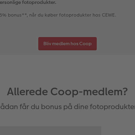
rsonlige fotoprodukter.
15% bonus**, når du køber fotoprodukter hos CEWE.
Bliv medlem hos Coop
Allerede Coop-medlem?
ådan får du bonus på dine fotoprodukte