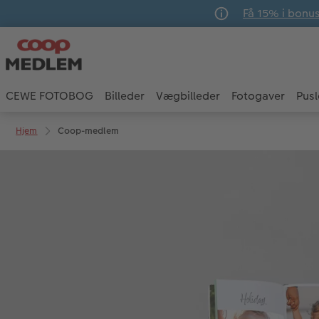
Få 15% i bonu
CEWE FOTOBOG
Billeder
Vægbilleder
Fotogaver
Pusl
Hjem
Coop-medlem