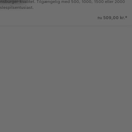
vensburger-kvalitet. Tilgængelig med 500, 1000, 1500 eller 2000
slespilsentusiast.
509,00 kr.
*
fra