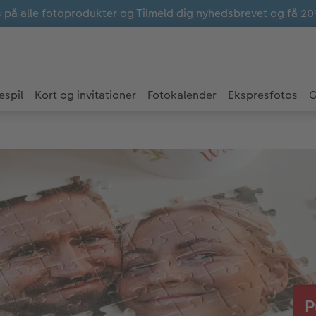
s
på alle fotoprodukter og
Tilmeld dig nyhedsbrevet
og få 20
espil
Kort og invitationer
Fotokalender
Ekspresfotos
G
P