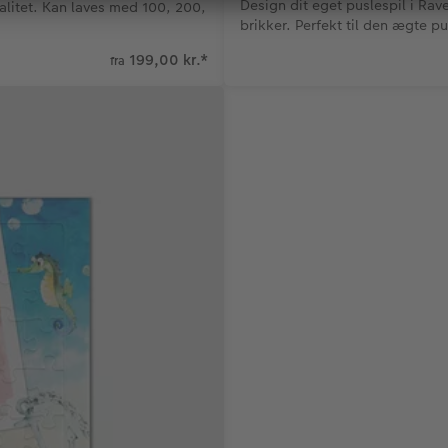
Design dit eget puslespil i Ra
alitet. Kan laves med 100, 200,
brikker. Perfekt til den ægte pu
199,00 kr.
*
fra