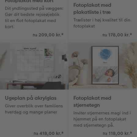
Fotoplakat med kort
Fotoplakat med
Dit yndlingssted på væggen:
plakatliste i træ
Gør dit bedste rejseøjeblik
Trælister i høj kvalitet til din
til en flot fotoplakat med
fotoplakat
kort.
209,00 kr.
*
178,00 kr.
*
fra
fra
Ugeplan på akrylglas
Fotoplakat med
stjernetegn
Giver overblik over familiens
hverdag og mange planer
Inviter stjernernes magi ind i
hjemmet på en fotoplakat
med stjernetegn på.
418,00 kr.
*
118,00 kr.
*
fra
fra