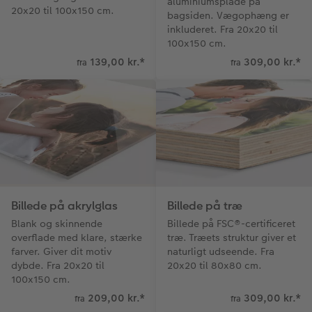
aluminiumsplade på
20x20 til 100x150 cm.
bagsiden. Vægophæng er
inkluderet. Fra 20x20 til
100x150 cm.
139,00 kr.
*
309,00 kr.
*
fra
fra
Billede på akrylglas
Billede på træ
Blank og skinnende
Billede på FSC®-certificeret
overflade med klare, stærke
træ. Træets struktur giver et
farver. Giver dit motiv
naturligt udseende. Fra
dybde. Fra 20x20 til
20x20 til 80x80 cm.
100x150 cm.
209,00 kr.
*
309,00 kr.
*
fra
fra