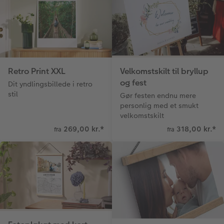
Retro Print XXL
Velkomstskilt til bryllup
og fest
Dit yndlingsbillede i retro
stil
Gør festen endnu mere
personlig med et smukt
velkomstskilt
269,00 kr.
*
318,00 kr.
*
fra
fra