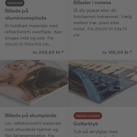
Billeder i ramme
Anbefalet
Billede på
Få din plakat eller dit
fotolærred indrammet. Vælg
aluminiumsplade
mellem træ, plast eller
Et holdbart materiale med
metal. Fra 20x20 til 50x75
reflektionsfri overflade. Kan
cm.
bruges inde og ude. Fra
20x20 til 100x150 cm.
209,00 kr.
*
168,00 kr.
*
fra
fra
Billede på skumplade
Højeste kvalitet
Let, reflektionsfrit materiale
Galleritryk
med afrundede hjørner og
Tryk på akrylglas med
flot farvegengivelse. Fra