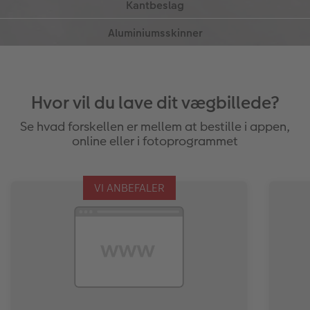
forbliver uberørt.
væggen får skinnesystemet på bagsiden af
vægbilledet det til at se ud, som om dit foto
svæver – ligesom på et galleri!
Hvor vil du lave dit vægbillede?
Se hvad forskellen er mellem at bestille i appen,
online eller i fotoprogrammet
VI ANBEFALER