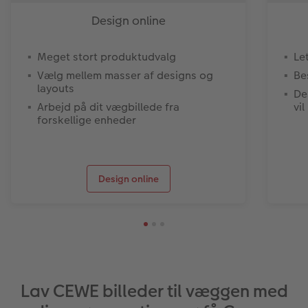
Design online
Meget stort produktudvalg
Le
Vælg mellem masser af designs og
Be
layouts
De
Arbejd på dit vægbillede fra
vil
forskellige enheder
Design online
Lav CEWE billeder til væggen med