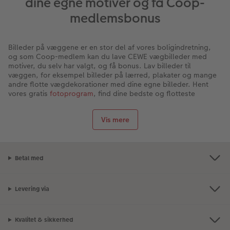
dine egne motiver og få Coop-
medlemsbonus
Billeder på væggene er en stor del af vores boligindretning,
og som Coop-medlem kan du lave CEWE vægbilleder med
motiver, du selv har valgt, og få bonus. Lav billeder til
væggen, for eksempel billeder på lærred, plakater og mange
andre flotte vægdekorationer med dine egne billeder. Hent
vores gratis
fotoprogram
, find dine bedste og flotteste
billeder frem fra telefonen eller kameraets gemmer og så er du
allerede klar. Lav selv
fotocollager
eller
billeder trykt på træ
Vis mere
eller
glas
og nyd dine egne smukke vægbilleder, som ingen
andre har.
Lav selv plakater, billeder på lærred og mange
andre spændende billeder til væggene-alle med
Betal med
Coop-bonus
Billederne til dine vægge kan du lave i vores gratis
Levering via
fotoprogram. Her er der mange muligheder for designe,
tilpasse, pynte og lege med farver, skygger osv., så du kan
style dine billeder, så de passer præcis til din væg, både med
hensyn til størrelse, format og farver.
Kvalitet & sikkerhed