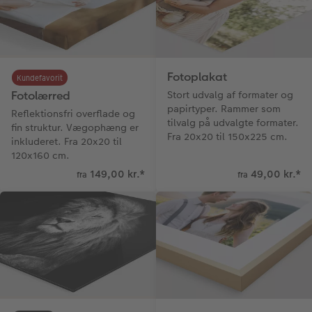
hexxas
CEWE Gavekort
Direkte forsendelse
Flerdelt vægbillede
Digitalt festkort
Fotoplakat
Fotopanel
Inspiration til bryllup
Kundefavorit
Fotolærred
Stort udvalg af formater og
papirtyper. Rammer som
Velkomstskilt
Reflektionsfri overflade og
tilvalg på udvalgte formater.
fin struktur. Vægophæng er
Fra 20x20 til 150x225 cm.
inkluderet. Fra 20x20 til
Talcollage
120x160 cm.
149,00 kr.
*
49,00 kr.
*
fra
fra
Tilbehør