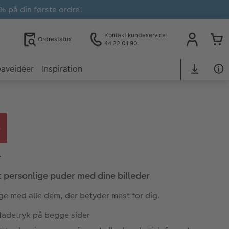
% på din første ordre!
Kontakt kundeservice:
Ordrestatus
44 22 01 90
aveidéer
Inspiration
r
 personlige puder med dine billeder
e med alle dem, der betyder mest for dig.
fladetryk på begge sider