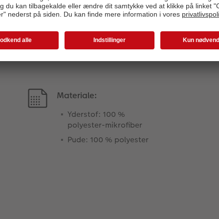
Produktinformation
Materiale:
Yderstof: 100 %
polyester-mikrofiber
Pude: 100 % polyester