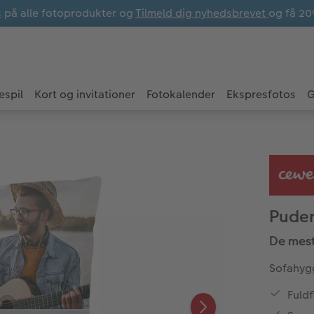
s
på alle fotoprodukter og
Tilmeld dig nyhedsbrevet
og få 20
espil
Kort og invitationer
Fotokalender
Ekspresfotos
G
Pude
De mest
Sofahygg
Fuld