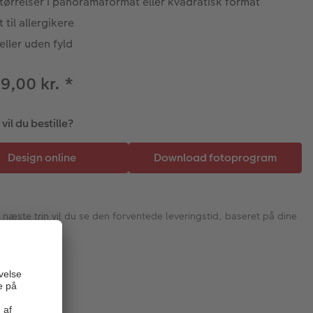
tørrelser i panoramaformat eller kvadratisk format
 til allergikere
ller uden fyld
29,00 kr.
*
il du bestille?
I næste trin vil du se den forventede leveringstid, baseret på dine
valg.