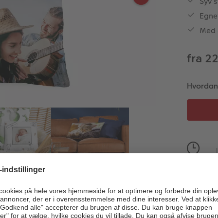
Syv s
Egnet
Med e
fra 2
Hvordan v