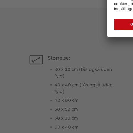
Størrelse:
30 x 30 cm (fås også uden
fyld)
40 x 40 cm (fås også uden
fyld)
40 x 80 cm
50 x 50 cm
50 x 30 cm
60 x 40 cm