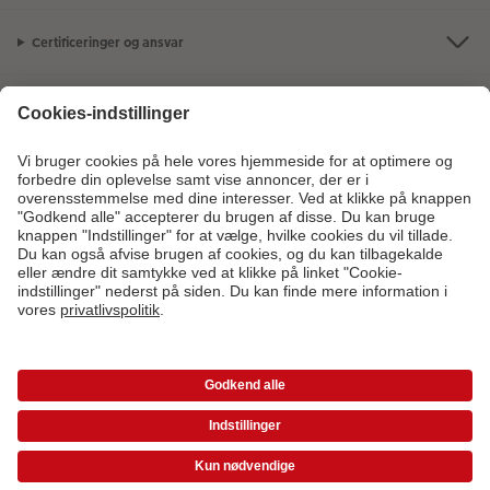
Certificeringer og ansvar
Kundeservice
Om os
Fotoprodukter
Andre produkter
Kontakt kundeservice:
44 22 01 90
- Man-fre: 09:00-20:00 | Søn: 14:00-
20:00 (undtagen helligdage)
* Værdikoder gælder ikke Ekspresfotos, gavekort samt fragt og startpris.