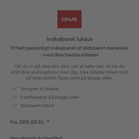
Bestillingsmuligheder
Billedboks
Billede på skumplade
Klistermærker
Dåb
Ugeplan på akrylglas
CEWE FOTOBOG Color pop
Forstørrelse på fotopapir
Billede på aluminiumsplade
Design selv
Valgmuligheder
Tekstiler
Panoramaside
Fotosæt
Galleritryk
Skole og kontor
Fotokort
Gaveindpakning
Indkøbsnet luksus
Mindelomme
Fotoklistermærker
Billede på akrylglas
Fotomagneter
Foldekort
Tilbehør
Et helt personligt indkøbsnet af slidstærkt materiale
- med dine bedste billeder
Tilbehør
Tilbehør
Billede på træ
Art prints
Postkort
Om du er på stranden eller ude at købe ind, så har du
ram
altid dine yndlingsfotos med dig. Dine billeder bliver trykt
Fotoplakat med kort
Fyld-selv gaveæske
Kort med fotoindstik
på hele nettets flade samt på begge sider.
dlem
Velegnet til indkøb
Fotoplakat med plakatliste
Mobilcovers
Bordkort
Fuldfladetryk på begge sider
Slidstærkt tekstil
Fotocollage
Kæledyr
Menukort
fra 289,00 kr.
*
hexxas
CEWE Gavekort
Direkte forsendelse
Flerdelt vægbillede
Digitalt festkort
Hvordan vil du bestille?