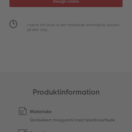
Fotopanel
Inspiration til bryllup
I næste trin vil du se den forventede leveringstid, baseret
Velkomstskilt
på dine valg.
Talcollage
Tilbehør
Produktinformation
Materiale:
Skridsikkert mosgummi med tekstiloverflade