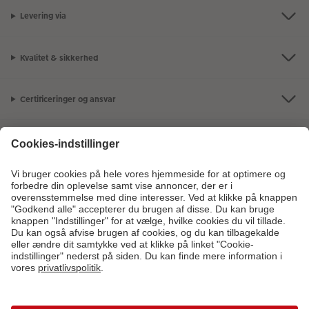
Levering via
Kvalitet & sikkerhed
Certificeringer og ansvar
Kundeservice
Om os
Fotoprodukter
Andre produkter
Kontakt kundeservice:
44 22 01 90
- Man-fre: 09:00-20:00 | Søn: 14:00-