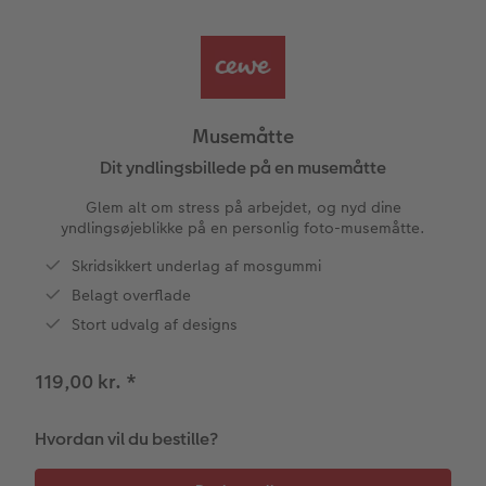
Bestillingsmuligheder
Billedboks
Billede på skumplade
Klistermærker
Dåb
Ugeplan på akrylglas
CEWE FOTOBOG Color pop
Forstørrelse på fotopapir
Billede på aluminiumsplade
Tekstiler
Design selv
Valgmuligheder
Panoramaside
Fotosæt
Galleritryk
Fotokort
Gaveindpakning
Skole og kontor
Musemåtte
Mindelomme
Fotoklistermærker
Billede på akrylglas
Fotomagneter
Foldekort
Tilbehør
Dit yndlingsbillede på en musemåtte
Glem alt om stress på arbejdet, og nyd dine
Tilbehør
Tilbehør
Billede på træ
Art prints
Postkort
yndlingsøjeblikke på en personlig foto-musemåtte.
ram
Skridsikkert underlag af mosgummi
Fotoplakat med kort
Fyld-selv gaveæske
Kort med fotoindstik
dlem
Belagt overflade
Fotoplakat med plakatliste
Mobilcovers
Bordkort
Stort udvalg af designs
Fotocollage
Kæledyr
Menukort
119,00 kr.
*
hexxas
CEWE Gavekort
Direkte forsendelse
Hvordan vil du bestille?
Flerdelt vægbillede
Digitalt festkort