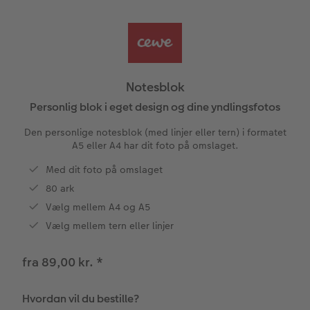
Bestillingsmuligheder
Billedboks
Billede på skumplade
Klistermærker
Dåb
Ugeplan på akrylglas
CEWE FOTOBOG Color pop
Forstørrelse på fotopapir
Billede på aluminiumsplade
Tekstiler
Design selv
Valgmuligheder
Panoramaside
Fotosæt
Galleritryk
Fotokort
Gaveindpakning
Skole og kontor
Notesblok
Mindelomme
Fotoklistermærker
Billede på akrylglas
Fotomagneter
Foldekort
Tilbehør
Personlig blok i eget design og dine yndlingsfotos
Den personlige notesblok (med linjer eller tern) i formatet
Tilbehør
Tilbehør
Billede på træ
Art prints
Postkort
A5 eller A4 har dit foto på omslaget.
ram
Med dit foto på omslaget
Fotoplakat med kort
Fyld-selv gaveæske
Kort med fotoindstik
dlem
80 ark
Fotoplakat med plakatliste
Mobilcovers
Bordkort
Vælg mellem A4 og A5
Vælg mellem tern eller linjer
Fotocollage
Kæledyr
Menukort
fra 89,00 kr.
*
hexxas
CEWE Gavekort
Direkte forsendelse
Hvordan vil du bestille?
Flerdelt vægbillede
Digitalt festkort