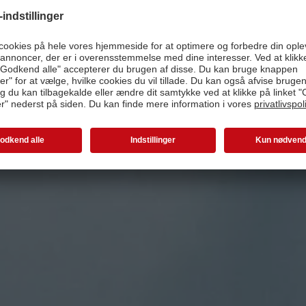
Alt om vores papirtyper
Læs mere om digitaltryk standard