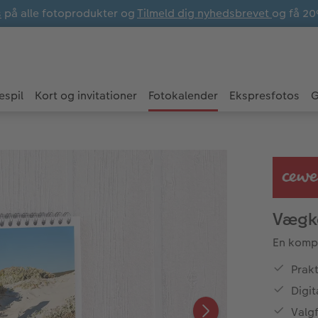
s
på alle fotoprodukter og
Tilmeld dig nyhedsbrevet
og få 20
espil
Kort og invitationer
Fotokalender
Ekspresfotos
G
Vægk
En komp
Prakt
Digit
Valg