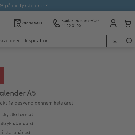
% på din første ordre!
Kontakt kundeservice:
Ordrestatus
44 22 01 90
aveidéer
Inspiration
alender A5
akt følgesvend gennem hele året
isk, lille format
altryk standard
fri startmåned