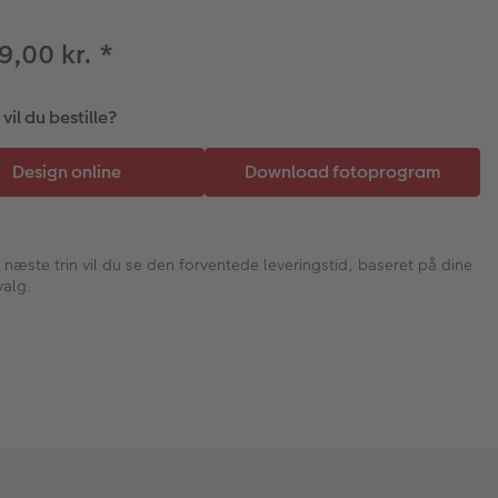
39,00 kr.
*
il du bestille?
I næste trin vil du se den forventede leveringstid, baseret på dine
valg.