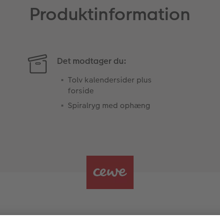
Produktinformation
Det modtager du:
Tolv kalendersider plus
forside
Spiralryg med ophæng