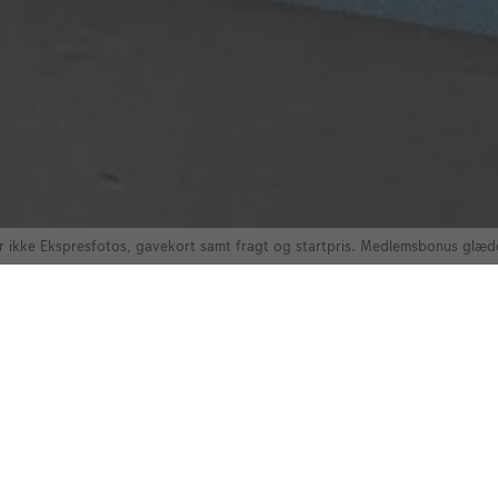
 ikke Ekspresfotos, gavekort samt fragt og startpris. Medlemsbonus glæde