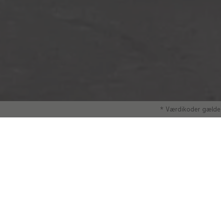
* Værdikoder gælder
Digitaltryk standard
Intensive farver, silkemat look
En allrounder! Digitaltryk standard er af høj
kvalitet og har en vægt på 250 g/m². Papiret
har en flot, silkemat overflade, og det er