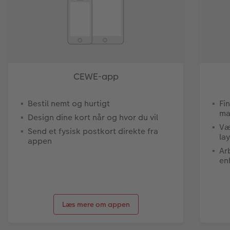
CEWE-app
Bestil nemt og hurtigt
Fi
ma
Design dine kort når og hvor du vil
Væ
Send et fysisk postkort direkte fra
la
appen
Ar
en
Læs mere om appen