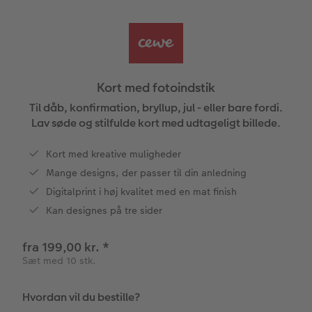
Bestillingsmuligheder
Billedboks
Billede på skumplade
Klistermærker
Dåb
Ugeplan på akrylglas
CEWE FOTOBOG Color pop
Forstørrelse på fotopapir
Billede på aluminiumsplade
Tekstiler
Design selv
Valgmuligheder
Panoramaside
Fotosæt
Galleritryk
Skole og kontor
Fotokort
Gaveindpakning
Kort med fotoindstik
Mindelomme
Fotoklistermærker
Billede på akrylglas
Fotomagneter
Foldekort
Tilbehør
Til dåb, konfirmation, bryllup, jul - eller bare fordi.
Lav søde og stilfulde kort med udtageligt billede.
Tilbehør
Tilbehør
Billede på træ
Art prints
Postkort
ram
Kort med kreative muligheder
Mange designs, der passer til din anledning
Fotoplakat med kort
Fyld-selv gaveæske
Kort med fotoindstik
dlem
Digitalprint i høj kvalitet med en mat finish
Fotoplakat med plakatliste
Mobilcovers
Bordkort
Kan designes på tre sider
Fotocollage
Kæledyr
Menukort
fra 199,00 kr.
*
Sæt med 10 stk.
hexxas
CEWE Gavekort
Direkte forsendelse
Hvordan vil du bestille?
Flerdelt vægbillede
Digitalt festkort