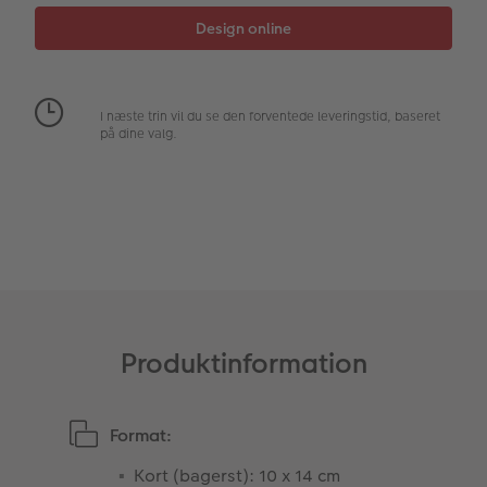
Fotopanel
Inspiration til bryllup
Velkomstskilt
I næste trin vil du se den forventede leveringstid, baseret
på dine valg.
Talcollage
Tilbehør
Produktinformation
Format:
Kort (bagerst): 10 x 14 cm